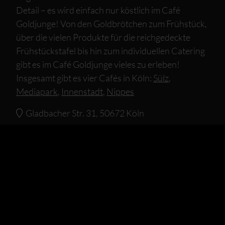
Detail – es wird einfach nur köstlich im Café
Goldjunge! Von den Goldbrötchen zum Frühstück,
über die vielen Produkte für die reichgedeckte
Frühstückstafel bis hin zum individuellen Catering
gibt es im Café Goldjunge vieles zu erleben!
Insgesamt gibt es vier Cafés in Köln:
Sülz
,
Mediapark
,
Innenstadt
,
Nippes
Gladbacher Str. 31, 50672 Köln
Website
Standort
Alle Kartenvorteile
OPJEPASS!