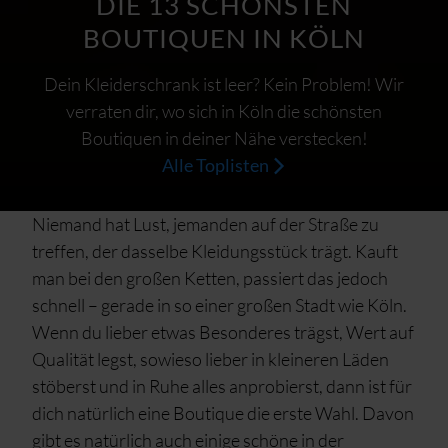
DIE 13 SCHÖNSTEN
BOUTIQUEN IN KÖLN
Dein Kleiderschrank ist leer? Kein Problem! Wir
verraten dir, wo sich in Köln die schönsten
Boutiquen in deiner Nähe verstecken!
Alle Toplisten
Niemand hat Lust, jemanden auf der Straße zu
treffen, der dasselbe Kleidungsstück trägt. Kauft
man bei den großen Ketten, passiert das jedoch
schnell – gerade in so einer großen Stadt wie Köln.
Wenn du lieber etwas Besonderes trägst, Wert auf
Qualität legst, sowieso lieber in kleineren Läden
stöberst und in Ruhe alles anprobierst, dann ist für
dich natürlich eine Boutique die erste Wahl. Davon
gibt es natürlich auch einige schöne in der