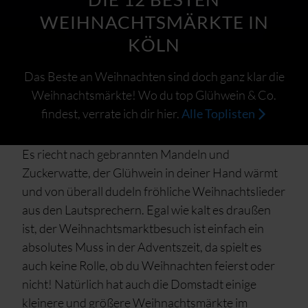
WEIHNACHTSMÄRKTE IN
KÖLN
Das Beste an Weihnachten sind doch ganz klar die
Weihnachtsmärkte! Wo du top Glühwein & Co.
findest, verrate ich dir hier.
Alle Toplisten
Es riecht nach gebrannten Mandeln und
Zuckerwatte, der Glühwein in deiner Hand wärmt
und von überall dudeln fröhliche Weihnachtslieder
aus den Lautsprechern. Egal wie kalt es draußen
ist, der Weihnachtsmarktbesuch ist einfach ein
absolutes Muss in der Adventszeit, da spielt es
auch keine Rolle, ob du Weihnachten feierst oder
nicht! Natürlich hat auch die Domstadt einige
kleinere und größere Weihnachtsmärkte im